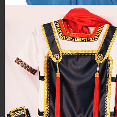
Детское платье
Голубая роза
Верхняя и нижняя
части платья
двухслойные.Верхняя
часть платья:
нижний слой –
креп-сатин,
верхний –...