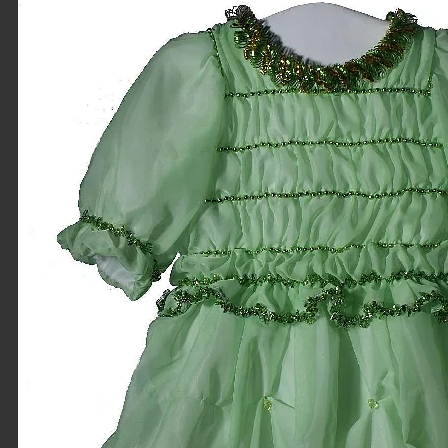
Платье как у
принцессы Софии
Детское платье как
у
принцессы.Отделка
бусинками как в
мультике.Декоративная
имитация амулета