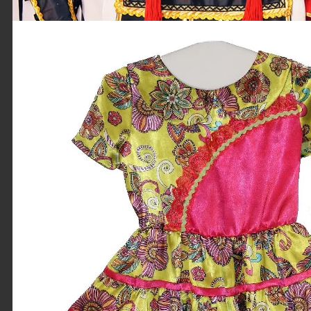
Римский воин
Бывают нужны
совершенно
необычные вещи,
например костюм
римского война да
еще со шлемом.
Получилось...