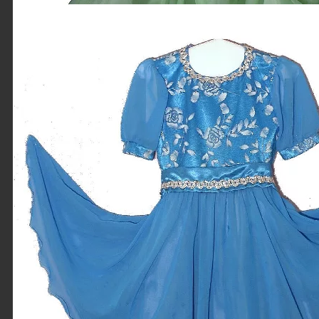
Детское платье
«Бусинка»
Платье
двухслойное
(верхний слой-
шифон, нижний
слой-подкладочная
ткань).Лиф собран
строчкой
«татьянка», с
оборочкой по
низу.Юбка...