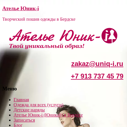
Ателье Юник-i
Творческий пошив одежды в Бердске
zakaz@uniq-i.ru
+7 913 737 45 79
Меню
Главная
Одежда для всех (услуги)
Детские наряды
Ателье Юник-i (Юникай) в Бердске
Записаться
Блог