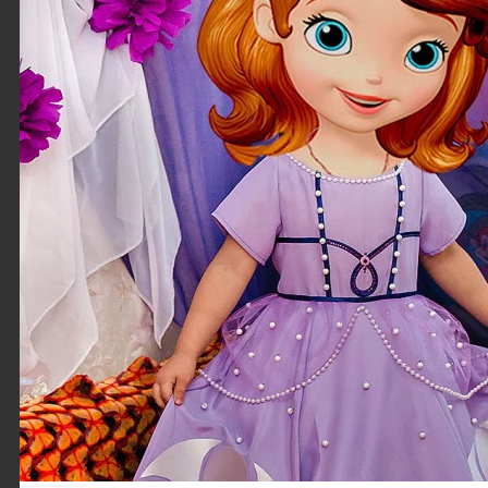
Конверт на
выписку для
новорожденного
У Вас скоро
родится ребенок?​
Не забудьте
подготовить на
выписку из
роддома теплую
одежду.
Помните,...