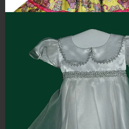
Детское платье
«Атласная
фантазия»
Платье из креп-
атласа с
кружевной
отделкой по краю
юбки.Воротник
отложной с
закругленными
концами.Рукав -...